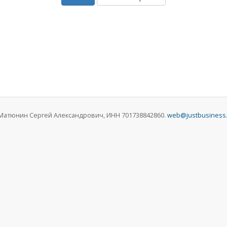
П Матюнин Сергей Александрович, ИНН 701738842860.
web@justbusiness.