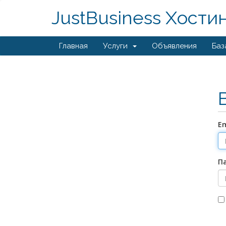
JustBusiness Хости
Главная
Услуги
Объявления
Баз
Em
П