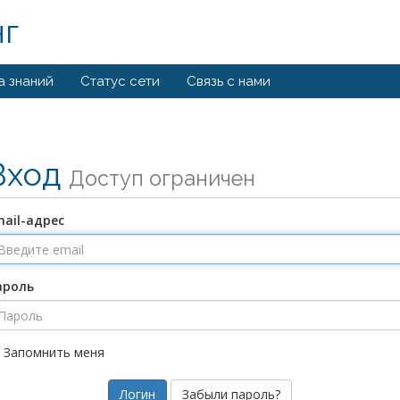
нг
а знаний
Статус сети
Связь с нами
Вход
Доступ ограничен
ail-адрес
ароль
Запомнить меня
Забыли пароль?